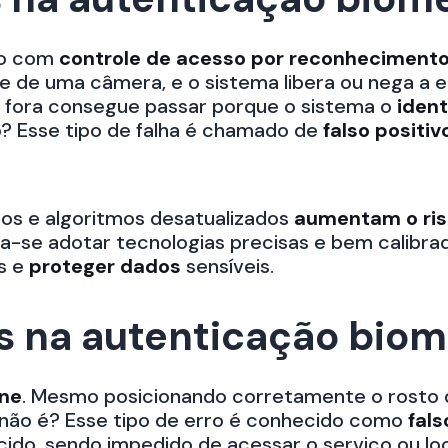
vo com
controle de acesso por reconhecimento 
e de uma câmera, e o sistema libera ou nega a e
 fora consegue passar porque o sistema o
ident
? Esse tipo de falha é chamado de
falso positiv
os e algoritmos desatualizados
aumentam o ri
-se adotar tecnologias precisas e bem calibrad
s e
proteger dados
sensíveis.
s na autenticação biom
ine
. Mesmo posicionando corretamente o rosto 
, não é? Esse tipo de erro é conhecido como
fals
cido, sendo impedido de acessar o serviço ou loc