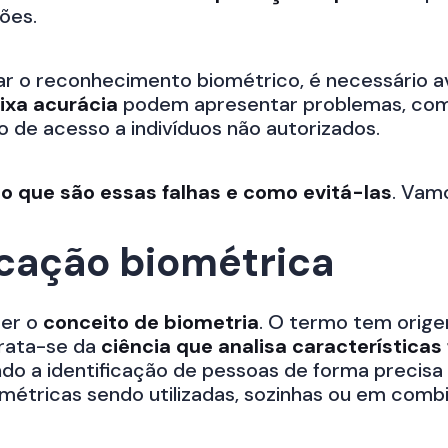
ões.
r o reconhecimento biométrico, é necessário av
ixa acurácia
podem apresentar problemas, como
o de acesso a indivíduos não autorizados.
r
o que são essas falhas e como evitá-las
. Vam
icação biométrica
cer o
conceito de biometria
. O termo tem orige
rata-se da
ciência que analisa característica
tando a identificação de pessoas de forma precis
ométricas sendo utilizadas, sozinhas ou em comb