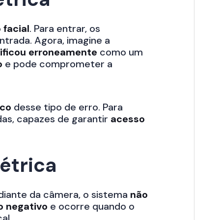
facial
. Para entrar, os
ntrada. Agora, imagine a
ificou erroneamente
como um
o
e pode comprometer a
sco
desse tipo de erro. Para
as, capazes de garantir
acesso
étrica
diante da câmera, o sistema
não
o negativo
e ocorre quando o
al.