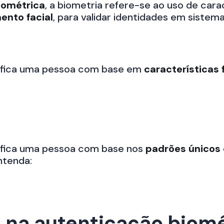
iométrica
, a biometria refere-se ao uso de cara
ento facial
, para validar identidades em sistema
tifica uma pessoa com base em
características 
tifica uma pessoa com base nos
padrões únicos d
ntenda:
s na autenticação biom