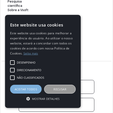
Pesquisa
científica
Sobre a Vsoft
Suporte
Este website usa cookies
BioPass ID
Certfy
Este website usa cookies para melhorar a
SuperPrático
experiência do usuário. Ao utilizar o nosso
Contato
website, estará a concordar com todos os
Ouvidoria
cookies de acordo com nossa Política de
Suporte
Cookies.
Saiba mais
DESEMPENHO
Acompanhe
DIRECIONAMENTO
NÃO CLASSIFICADOS
ACEITAR TODOS
RECUSAR
MOSTRAR DETALHES